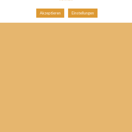
Akzeptieren
Einstellungen
lipid lotion
Pflege für sehr trockene Haut